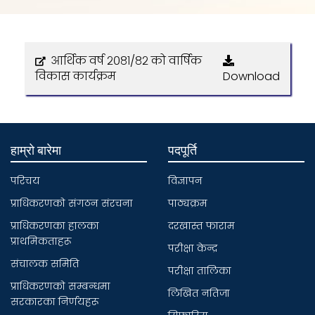
आर्थिक वर्ष २०८१/८२ को वार्षिक
विकास कार्यक्रम
Download
हाम्रो बारेमा
पदपूर्ति
परिचय
विज्ञापन
प्राधिकरणकाे संगठन संरचना
पाठ्यक्रम
प्राधिकरणका हालका
दरखास्त फाराम
प्राथमिकताहरू
परीक्षा केन्द्र
संचालक समिति
परीक्षा तालिका
प्राधिकरणकाे सम्बन्धमा
लिखित नतिजा
सरकारका निर्णयहरू