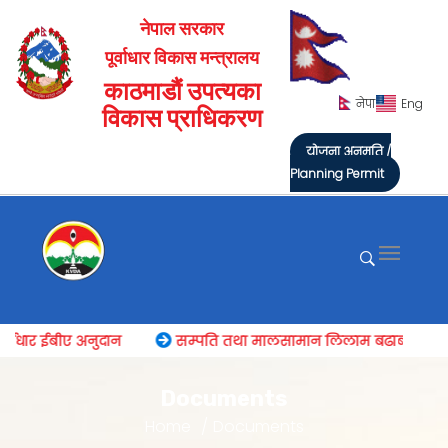
नेपाल सरकार
पूर्वाधार विकास मन्त्रालय
काठमाडौं उपत्यका
नेपा
Eng
विकास प्राधिकरण
योजना अनुमति /
Planning Permit
्वाधार ईबीए अनुदान
सम्पति तथा मालसामान लिलाम बढाबढको सूच
Documents
Home
Documents