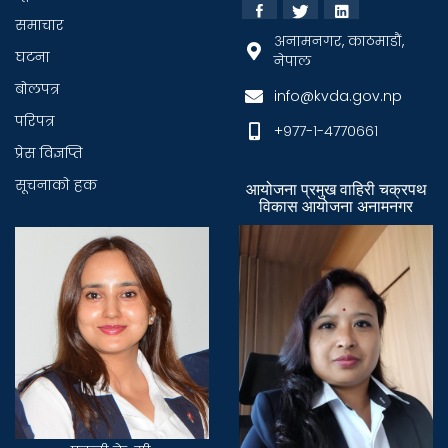
समाचार
अनामनगर, काठमाडौं,
घटना
नेपाल
बाेलपत्र
info@kvda.gov.np
परिपत्र
+९७७-१-४७७०६६१
प्रेस विज्ञप्ति
सूचनाकाे हक
आयोजना प्रमुख वाहिरी चक्रपथ
विकास आयोजना अनामनगर