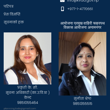
info@kvda.gov.np
परिपत्र
+९७७-१-४७७०६६१
प्रेस विज्ञप्ति
सूचनाकाे हक
आयोजना प्रमुख वाहिरी चक्रपथ
विकास आयोजना अनामनगर
प्रकृती के. सी.
सूचना अधिकारी (का.उ.वि.प्रा )
केन्द्र
सुनीता श्रेष्ठ
9851055464
9851355515
planning.kvda@gmail.com