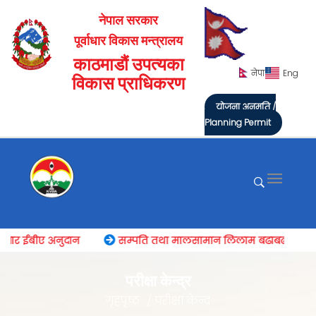
नेपाल सरकार
पूर्वाधार विकास मन्त्रालय
काठमाडौं उपत्यका
नेपा
Eng
विकास प्राधिकरण
योजना अनुमति /
Planning Permit
वाधार ईबीए अनुदान
सम्पति तथा मालसामान लिलाम बढाबढको सूचन
परीक्षा केन्द्र
गृहपृष्ठ
परीक्षा केन्द्र