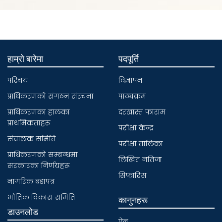
हाम्रो बारेमा
पदपूर्ति
परिचय
विज्ञापन
प्राधिकरणकाे संगठन संरचना
पाठ्यक्रम
प्राधिकरणका हालका
दरखास्त फाराम
प्राथमिकताहरू
परीक्षा केन्द्र
संचालक समिति
परीक्षा तालिका
प्राधिकरणकाे सम्बन्धमा
लिखित नतिजा
सरकारका निर्णयहरू
सिफारिस
नागरिक बडापत्र
भाैतिक विकास समिति
कानुनहरू
डाउनलोड
ऐन