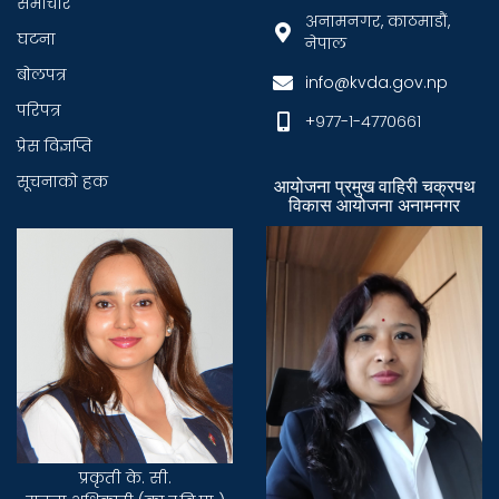
समाचार
अनामनगर, काठमाडौं,
घटना
नेपाल
बाेलपत्र
info@kvda.gov.np
परिपत्र
+९७७-१-४७७०६६१
प्रेस विज्ञप्ति
सूचनाकाे हक
आयोजना प्रमुख वाहिरी चक्रपथ
विकास आयोजना अनामनगर
प्रकृती के. सी.