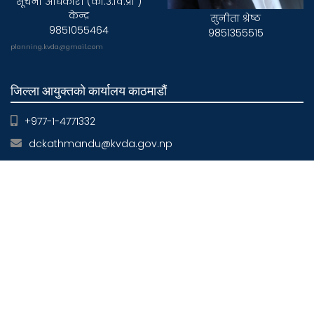
सूचना अधिकारी (का.उ.वि.प्रा )
केन्द्र
सुनीता श्रेष्ठ
9851055464
9851355515
planning.kvda@gmail.com
जिल्ला आयुक्तको कार्यालय काठमाडौं
+977-1-4771332
dckathmandu@kvda.gov.np
जिल्ला आयुक्तको कार्यालय ललितपुर
+977-1-5522089
dclalitpur@kvda.gov.np
जिल्ला आयुक्तको कार्यालय भक्तपुर
+977-1-6610123